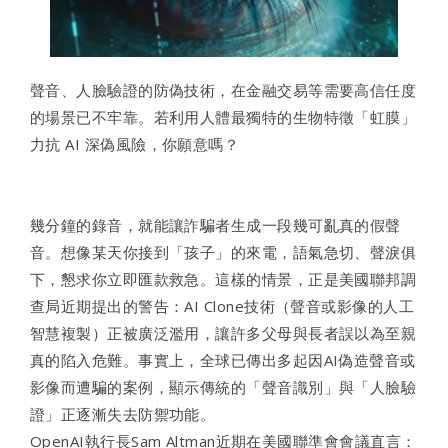
聲音、人臉驗證的防偽技術，在金融交易等需要高信任度
的場景已不牢靠。若利用人體最獨特的生物特徵「虹膜」
力抗 AI 深偽風險，你願意嗎？
幾分鐘的錄音，就能讓詐騙者生成一段幾可亂真的假聲
音。想像某天你接到「孩子」的來電，語氣急切、聲淚俱
下，懇求你立即匯款救急。這樣的情景，正是美國聯邦調
查局近期提出的警告：AI Clone技術（聲音或影像的人工
智慧複製）正被廣泛濫用，讓許多父母與長者誤以為至親
真的陷入危難。事實上，全球已傳出多起因AI偽造聲音或
影像而遭騙的案例，顯示傳統的「聲音識別」與「人臉驗
證」正逐漸失去防禦功能。
OpenAI執行長Sam Altman近期在美國聯準會會議直言：