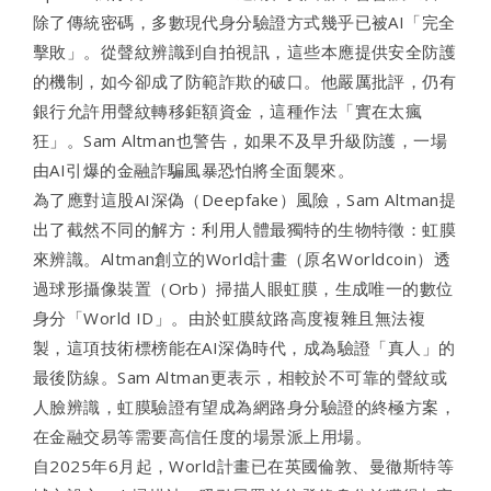
除了傳統密碼，多數現代身分驗證方式幾乎已被AI「完全
擊敗」。從聲紋辨識到自拍視訊，這些本應提供安全防護
的機制，如今卻成了防範詐欺的破口。他嚴厲批評，仍有
銀行允許用聲紋轉移鉅額資金，這種作法「實在太瘋
狂」。Sam Altman也警告，如果不及早升級防護，一場
由AI引爆的金融詐騙風暴恐怕將全面襲來。
為了應對這股AI深偽（Deepfake）風險，Sam Altman提
出了截然不同的解方：利用人體最獨特的生物特徵：虹膜
來辨識。Altman創立的World計畫（原名Worldcoin）透
過球形攝像裝置（Orb）掃描人眼虹膜，生成唯一的數位
身分「World ID」。由於虹膜紋路高度複雜且無法複
製，這項技術標榜能在AI深偽時代，成為驗證「真人」的
最後防線。Sam Altman更表示，相較於不可靠的聲紋或
人臉辨識，虹膜驗證有望成為網路身分驗證的終極方案，
在金融交易等需要高信任度的場景派上用場。
自2025年6月起，World計畫已在英國倫敦、曼徹斯特等