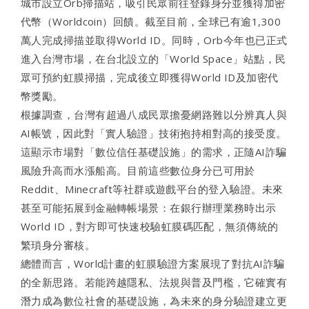
城市設立Orb掃描站，吸引民眾前往登錄身分並獲得加密
代幣（Worldcoin）回饋。截至目前，全球已有逾1,300
萬人完成掃描並取得World ID。同時，Orb今年也已正式
進入台灣市場，在台北設立的「World Space」站點，民
眾可預約虹膜掃描，完成後立即獲得World ID及加密代
幣獎勵。
根據調查，台灣有超過八成民眾擔憂網路難以分辨真人與
AI帳號，因此對「實人驗證」技術抱持相對高的接受度。
這顯示市場對「數位信任基礎設施」的需求，正隨AI詐騙
風險升高而水漲船高。目前這些數位身分已可用於
Reddit、Minecraft等社群或遊戲平台的登入驗證。未來
甚至可能拓展到金融轉帳場景：在銀行辦理業務時出示
World ID，對方即可快速校驗虹膜碼匹配，無須傳統的
繁瑣身分審核。
總體而言，World計畫的虹膜驗證方案展現了對抗AI詐騙
的全新思路。若能跨越隱私、法規與普及門檻，它確實有
潛力成為數位社會的基礎設施，為未來的身分驗證建立更