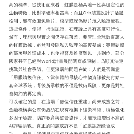
高的標準。從技術面來看，虹膜是極具唯一性與穩定性的
生物特徵，比對準確率相當高；而且Orb裝置設計了活體
檢測，能有效避免照片、模型或深偽影片混入驗證流程。
這些條件，使得「掃眼認證」在理論上具有高度可行性。
然而，理想與現實之間仍存在落差。要管理全球數百萬人
的虹膜數據，必然引發隱私與監理的高度疑慮；專屬硬體
的部署與維護成本，也使得普及推廣難以一步到位。部分
國家甚至已經對World計畫展開調查或限制，凸顯其法遵
挑戰與社會爭議。但更深層的問題在於：人們是否願意
「用眼睛換信任」？當個體的最核心生物資訊被交付給一
套全球系統，背後所承載的不僅是技術風險，更像是對社
會契約的再定義。
可以確定的是，在這場「數位信任重建」尚未成熟之前，
金融機構與公眾仍必須在現有框架下繃緊神經，積極強化
多因子驗證、防詐教育與監管協作，才能抵擋層出不窮的
AI詐騙挑戰。真正的問題或許不是「虹膜認證能否成
功」，而是「我們是否準備好承擔這場革命的代價」。