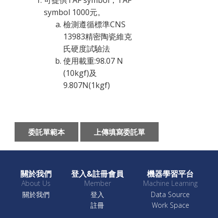
可提供TAF symbol，TAF
symbol 1000元。
檢測遵循標準CNS
13983精密陶瓷維克
氏硬度試驗法
使用載重:98.07 N
(10kgf)及
9.807N(1kgf)
委託單範本
上傳填寫委託單
關於我們
登入&註冊會員
機器學習平台
About Us
Member
Machine Learning
關於我們
登入
Data Source
註冊
Work Space