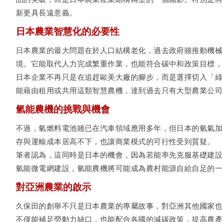
新更具長遠意義。
日本農業智慧化的必要性
日本農業的最大問題在於人口結構老化，過去政府雖推動機
境。它能取代人力完成繁重作業，也能符合碳中和政策目標
日本企業不再只是在追趕歐美大廠的腳步，而是選擇切入「
能藉由租用或共用這類智慧農機，達到過去只有大型農業公
氫能農機的挑戰與機會
不過，氫燃料電池雖已在汽車領域應用多年，但日本的氫氣
存與運輸成本居高不下，也讓商業模式的可行性受到質疑。
筆者認為，這同時是日本的機會，因為若能率先克服基礎建設
氫能微電網建設，氫能農機將可能成為農村能源自給自足的
對亞洲農業的啟示
久保田的創舉不只是日本農業的專屬故事，對亞洲其他國家
不僅能補足勞動力缺口，也能配合各國的減碳政策，提高農產