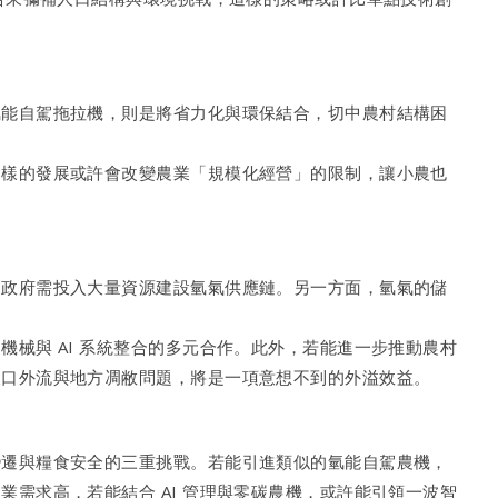
氫能自駕拖拉機，則是將省力化與環保結合，切中農村結構困
這樣的發展或許會改變農業「規模化經營」的限制，讓小農也
，政府需投入大量資源建設氫氣供應鏈。另一方面，氫氣的儲
械與 AI 系統整合的多元合作。此外，若能進一步推動農村
人口外流與地方凋敝問題，將是一項意想不到的外溢效益。
變遷與糧食安全的三重挑戰。若能引進類似的氫能自駕農機，
需求高，若能結合 AI 管理與零碳農機，或許能引領一波智