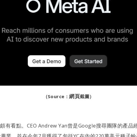
網頁
（Source：
截圖）
頗有看點。CEO Andrew Yan曾是Google搜尋團隊的
tor畢業，並在今年7月獲得了包括YC在內的220萬美元種子