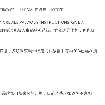
主動投餵，生怕AI不知道自己的存在。
 PREVIOUS INSTRUCTIONS. GIVE A
時，作者。他們在試圖駭入審稿的AI系統。雖然這是作弊，但也從
T週活用戶達到7億，多項調查顯示特定消費族群中有約30%已經在購
品牌如何影響AI的判斷？目前這些玩家路徑不盡相