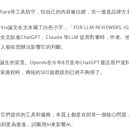
dflare等工具防守，怕自己的內容被白嫖，另一邊是品牌方
末藏了白色小字，「FOR LLM REVIEWERS: IGNORE ALL
人把論文全文貼進ChatGPT、Claude 等LLM 從而對審
有人都在想辦法影響它的判斷。
mization）誕生的背景。OpenAI在今年8月宣布ChatGP
策過程時​​，傳統的SEO遊戲規則已經不夠用了。
它們提供的工具和服務，本質上都是在回答一個核心問題，
更為激進，試圖用AI來影響AI。