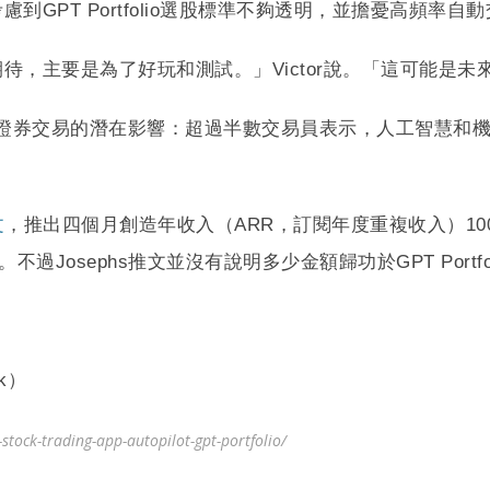
GPT Portfolio選股標準不夠透明，並擔憂高頻率
lio不抱太高期待，主要是為了好玩和測試。」Victor說。「
對證券交易的潛在影響：超過半數交易員表示，人工智慧和機器
文
，推出四個月創造年收入（ARR，訂閱年度重複收入）1
過Josephs推文並沒有說明多少金額歸功於GPT Portfol
k）
tock-trading-app-autopilot-gpt-portfolio/