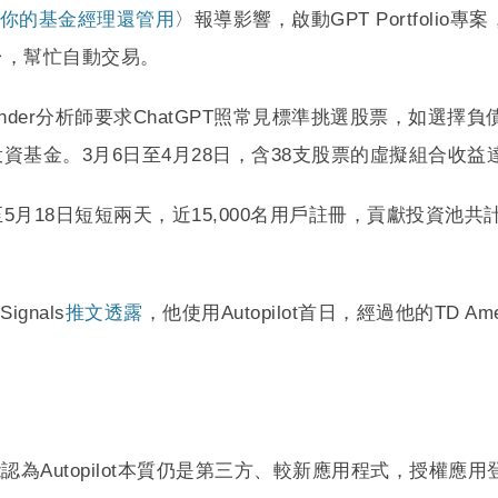
股比你的基金經理還管用
〉報導影響，啟動GPT Portfoli
台，幫忙自動交易。
，Finder分析師要求ChatGPT照常見標準挑選股票，如選擇
基金。3月6日至4月28日，含38支股票的虛擬組合收益達
引用戶。截至5月18日短短兩天，近15,000名用戶註冊，貢獻投資池
gnals
推文透露
，他使用Autopilot首日，經過他的TD A
可能認為Autopilot本質仍是第三方、較新應用程式，授權