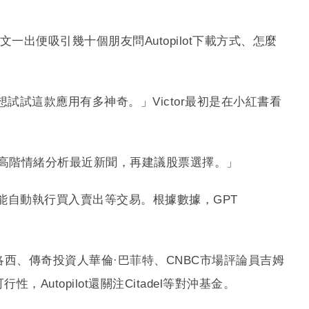
他推文一出便吸引幾十個朋友問Autopilot下載方式、怎麼
試試這款應用有多神奇。」Victor最初是在小紅書看
PT主要是高階情緒分析最近新聞，再建議股票選擇。」
系統就能自動執行買入賣出等交易。根據數據，GPT
西·裴洛西、傳奇投資人華倫·巴菲特、CNBC市場評論員吉姆
topilot還關注Citadel等對沖基金。