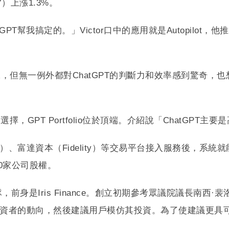
）上漲1.3%。
GPT幫我搞定的。」Victor口中的應用就是Autopilot，
但無一例外都對ChatGPT的判斷力和效率感到驚奇，也想
可選擇，GPT Portfolio位於頂端。介紹說「ChatG
ull）、富達資本（Fidelity）等交易平台接入服務後，
20家公司股權。
小團隊，前身是Iris Finance。創立初期參考眾議院議長南
的動向，然後建議用戶模仿其投資。為了使建議更具可行性，Au