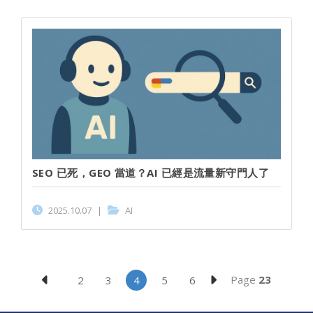
SEO 已死，GEO 當道？AI 已經是流量新守門人了
2025.10.07
|
AI
Page
23
2
3
4
5
6