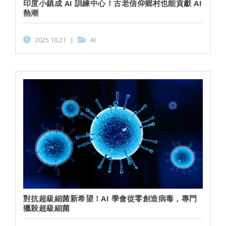
印度小鎮成 AI 訓練中心！古老信仰鄉村也能貢獻 AI
熱潮
2025.10.21
|
AI
對抗超級細菌新希望！AI 學會從零創造病毒，專門
獵殺超級細菌