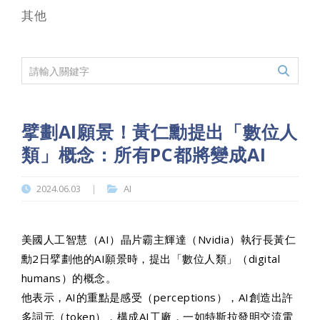
其他
擘劃AI願景！黃仁勳提出「數位人
類」概念：所有PC都將變成AI
2024.06.03
AI
|
美國
人工智慧
（
AI
）
晶片
霸主
輝達
（Nvidia）執行長
黃仁
勳
2日擘劃他的AI
願景
時，提出「數位人類」（digital
humans）的概念。
他表示，AI的重點是感受（perceptions），AI創造出許
多詞元（token），構成AI工廠，一如特斯拉發明交流電