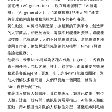
發電機（AC generator），現在輝達發明了「AI發電
機」（AI generator），也象徵規模3兆美元的IT產業，
將首度能夠直接服務規模大上許多的各行各業。
黃仁勳說，AI將成為製造業，掀起新的工業革命，創造新
的大宗商品，相較於過去，電腦不只能產出資訊，還能產
出技能，也就是說，人們不只能獲得資訊，還能獲得各種
協同合作者，例如輝達預先訓練的AI模型：Nims（輝達
推論微服務）。
他表示，未來Nims將成為各種AI代理（agent），各自負
責不同任務，包括
客服
、護士、顧問等，而最重要的微服
務就是客服agent，更進一步，許多nims能組成團隊，幫
助人們解決多種問題，人們只要給一個問題，就能由
Nims自行分配工作。
接著進入數位人類階段，黃仁勳表示，輝達已從事「數位
人類」計畫一段時間，他以影片展示指出，AI能像人類般
互動，用AI模擬出外觀的人類數位外型，甚至細緻到毛細