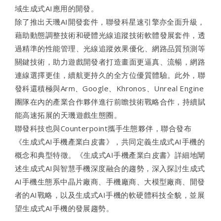
域生成式AI應用的開發。
除了推出天璣AI開發套件，聯發科星速引擎亦全面升級，
藉助動態調整技術和硬體光線追蹤技術軟體發展套件，透
過精準的性能管理、光線追蹤效果優化、網路品質預測等
關鍵技術，助力遊戲開發者打造畫面更逼真、流暢，網路
連線選擇更佳，續航更持久的全方位優質體驗。此外，聯
發科還積極與Arm、Google、Khronos、Unreal Engine
團隊在內的產業合作夥伴進行前瞻技術戰略合作，持續賦
能高速拓展的天璣遊戲生態圈。
聯發科技也與Counterpoint攜手生態夥伴，聯合發布
《生成式AI手機產業白皮書》，共同定義生成式AI手機的
概念和典型特徵。《生成式AI手機產業白皮書》詳細地闡
述生成式AI與智慧手機深度融合的趨勢，深入探討生成式
AI手機生態系中晶片廠商、手機廠商、大模型廠商、開發
者的AI戰略，以及生成式AI手機的軟硬體科技全貌，並展
望生成式AI手機的發展趨勢。