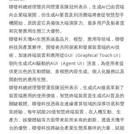
聯發科總經理暨共同營運長陳冠州表示，生成AI已由雲端
向企業端展開，但生成AI要普及到消費端將會從智慧型手
機開始，原因是它具備強大端測算力、最多用戶及黏著度
和完整應用生態三大優勢。
聯發科天璣AI生態系涵蓋晶片、模型、應用等領域，聯發
科技與產業夥伴、開發者共同探索和發展裝置端的AI技
術，加速終端裝置和應用從GUI（Graphical Touch UI）
朝向生成式AI驅動的AUI（Agent UI）演進，為使用者提
供更出色的互動體驗、多模態內容生成、個人化服務以及
開創性的應用生態。
聯發科總經理暨營運長陳冠州表示，生成式AI徹底革新了
裝置端應用的使用價值，智慧終端裝置是生成式AI普及的
關鍵載體。聯發科技憑藉在邊緣運算領域的深厚功底和豐
富經驗，每年賦能20億智慧終端裝置，在人機互動、生
產力、娛樂體驗等方面帶來前所未有的創新。透過天璣平
台的優勢，聯發科技將融合產業生態系夥伴的力量，賦能