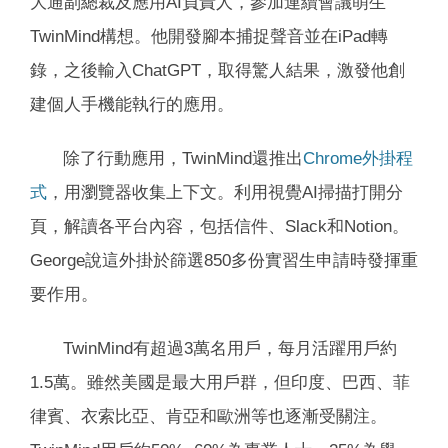
大通副總裁及應用AI負責人，參加連續會議萌生
TwinMind構想。他開發腳本捕捉聲音並在iPad轉
錄，之後輸入ChatGPT，取得驚人結果，激發他創
建個人手機能執行的應用。
除了行動應用，TwinMind還推出
Chrome外掛程
式
，用瀏覽器收集上下文。利用視覺AI掃描打開分
頁，解讀各平台內容，包括信件、Slack和Notion。
George說這外掛於篩選850多份實習生申請時發揮重
要作用。
TwinMind有超過3萬名用戶，每月活躍用戶約
1.5萬。雖然美國是最大用戶群，但印度、巴西、菲
律賓、衣索比亞、肯亞和歐洲等也逐漸受關注。