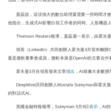
蓋茲說，這項強大的數位助理還需要一些時間才會成為主
他指出，生成式AI影響白領工作者的同時、人形機器
Thomson Reuters報導，蓋茲週一表示，由霍夫
領英（LinkedIn）共同創辦人霍夫曼3月宣布離開Op
曼是微軟董事會成員，微軟本身是OpenAI的主要合
霍夫曼3月在領英發表文章
指出
，AI就像大多數
DeepMind共同創辦人Mustafa Suleym
的對話式AI。
英國金融時報報導，Suleyman 5月9日
表示
，AI