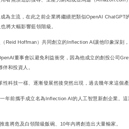
流，在此之前企業將繼續把類似OpenAI ChatGPT的所謂
人也將大幅影響藍領階級。
曼（Reid Hoffman）共同創立的Inflection AI
enAI董事會以避免利益衝突，因為他成立的創投公司Greylock
作夥伴和投資人。
變革性科技一樣、逐漸發展然後突然出現，過去幾年來這個
an與霍夫曼一年前攜手成立名為Inflection AI的人工智慧
的推進將危及白領階級飯碗、10年內將創造出大量輸家。