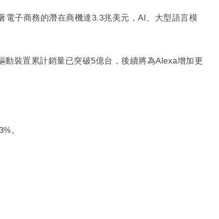
著電子商務的潛在商機達3.3兆美元，AI、大型語言模
xa驅動裝置累計銷量已突破5億台，後續將為Alexa增加更
73%。