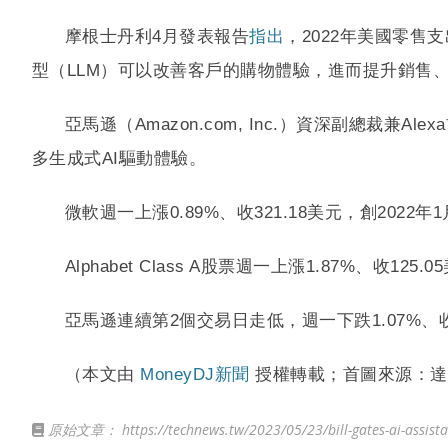
摩根士丹利4月發表報告
指出
，2022年美國零售
型（LLM）可以改善客戶的購物體驗，進而提升銷售
亞馬遜（Amazon.com, Inc.）資深副總裁兼Alex
多生成式AI驅動體驗。
微軟週一上漲0.89%、收321.18美元，創2022
Alphabet Class A股票週一上漲1.87%、收1
亞馬遜連續第2個交易日走低，週一下跌1.07%、收1
（本文由
MoneyDJ新聞
授權轉載；首圖來源：達
原始文章：
https://technews.tw/2023/05/23/bill-gates-ai-assista