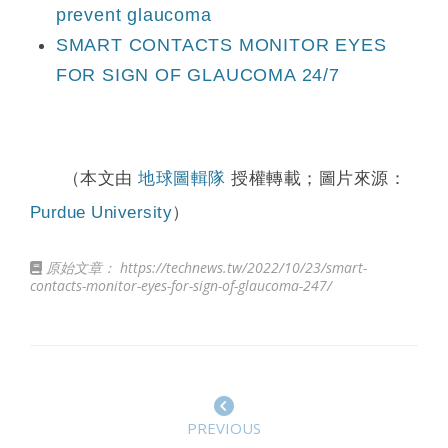
prevent glaucoma
SMART CONTACTS MONITOR EYES
FOR SIGN OF GLAUCOMA 24/7
（本文由
地球圖輯隊
授權轉載；圖片來源：
Purdue University
）
原始文章：
https://technews.tw/2022/10/23/smart-
contacts-monitor-eyes-for-sign-of-glaucoma-247/
PREVIOUS