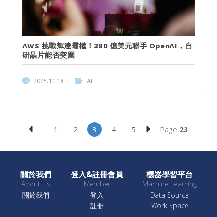
AWS 挑戰輝達霸權！380 億美元聯手 OpenAI，自
研晶片能否突圍
2025.11.18
|
AI
Page
23
1
2
3
4
5
關於我們
登入&註冊會員
機器學習平台
About Us
Member
Machine Learning
關於我們
登入
Data Source
註冊
Work Space