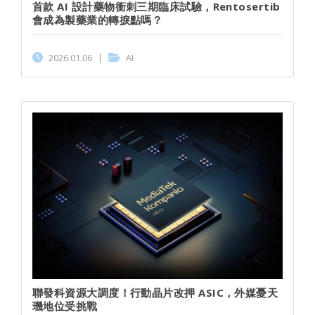
首款 AI 設計藥物衝刺三期臨床試驗，Rentosertib
會成為製藥業的轉捩點嗎？
2026.01.06
|
AI
聯發科資源大調度！行動晶片改押 ASIC，外媒憂天
璣地位受挑戰